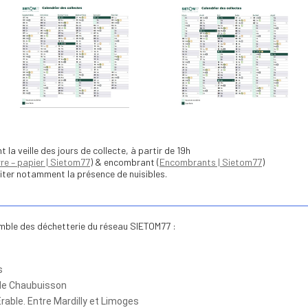
a veille des jours de collecte, à partir de 19h
re – papier | Sietom77
) & encombrant (
Encombrants | Sietom77
)
miter notamment la présence de nuisibles.
emble des déchetterie du réseau SIETOM77 :
s
de Chaubuisson
Erable. Entre Mardilly et Limoges