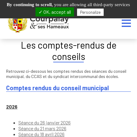
01.64.25.64.40
2 bis rue Champrenard - 77540 COURPALAY
By continuing to scroll,
you are allowing all third-party services
✓ OK, accept all
Personalize
Les comptes-rendus de
conseils
Retrouvez ci-dessous les comptes rendus des séances du conseil
municipal, du CCAS et du syndicat intercommunal des écoles.
Comptes rendus du conseil municipal
2026
Séance du 26 janvier 2026
Séance du 21 mars 2026
Séance du 18 avril 2026