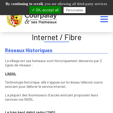
01.64.25.64.40
2 bis rue Champrenard - 77540 COURPALAY
By continuing to scroll,
you are allowing all third-party services
✓ OK, accept all
Personalize
Internet / Fibre
Réseaux Historiques
Le village est ses hameaux sont historiquement desservis par 2
types de réseaux :
L'ADSL
Technologie historique, elle s'appuie sur le réseau télécom cuivre
existant pour délivrer le service internet.
La plupart des fournisseurs d'accès existant proposent leurs
services via l'ADSL
Le très haut débit radio (THD)