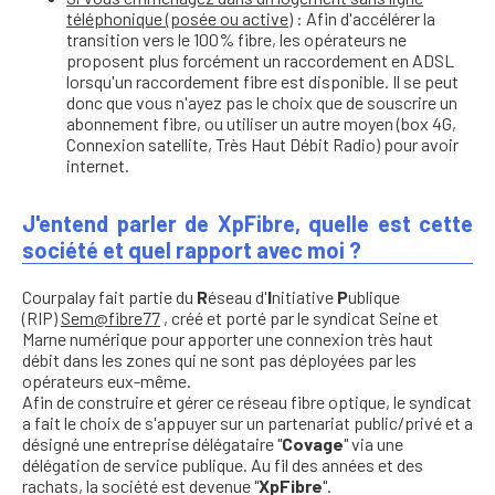
téléphonique (posée ou active)
: Afin d'accélérer la
transition vers le 100% fibre, les opérateurs ne
proposent plus forcément un raccordement en ADSL
lorsqu'un raccordement fibre est disponible. Il se peut
donc que vous n'ayez pas le choix que de souscrire un
abonnement fibre, ou utiliser un autre moyen (box 4G,
Connexion satellite, Très Haut Débit Radio) pour avoir
internet.
J'entend parler de XpFibre, quelle est cette
société et quel rapport avec moi ?
Courpalay fait partie du
R
éseau d'
I
nitiative
P
ublique
(RIP)
Sem@fibre77
, créé et porté par le syndicat Seine et
Marne numérique pour apporter une connexion très haut
débit dans les zones qui ne sont pas déployées par les
opérateurs eux-même.
Afin de construire et gérer ce réseau fibre optique, le syndicat
a fait le choix de s'appuyer sur un partenariat public/privé et a
désigné une entreprise délégataire "
Covage
" via une
délégation de service publique. Au fil des années et des
rachats, la société est devenue "
XpFibre
".